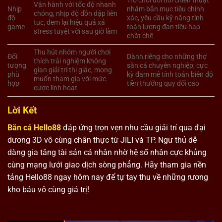
Trò chơi đòi hỏi chiến thuật
Vận hành với tốc độ nhanh
Nhịp
nhắm bắn mục tiêu chính
chóng, nhịp độ dồn dập liên
độ
xác, yêu cầu kỹ năng tính
tục, đem lại hiệu quả xả
game
toán lượng đạn tiêu hao
stress tuyệt vời sau giờ làm
chặt chẽ
Thu hút nhóm người chơi
Đối
Dành riêng cho những thợ
thích trải nghiệm không
tượng
săn cá chuyên nghiệp, cực
gian giải trí thị giác, mong
phù
kỳ đam mê tính toán biên độ
muốn tham gia với mức
hợp
tiền thưởng quy đổi cao
cược linh hoạt
Lời Kết
Bắn cá Hello88
đáp ứng trọn vẹn nhu cầu giải trí qua đại
dương 3D vô cùng chân thực từ JILI và TP. Ngư thủ dễ
dàng gia tăng tài sản cá nhân nhờ hệ số nhân cực khủng
cùng mạng lưới giao dịch sòng phẳng. Hãy tham gia nền
tảng Hello88 ngay hôm nay để tự tay thu về những rương
kho báu vô cùng giá trị!