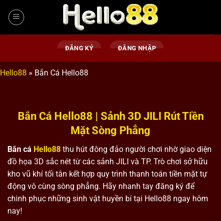
Bỏ
qua
nội
dung
ĐĂNG KÝ
ĐĂNG NHẬP
Hello88
»
Bắn Cá Hello88
Bắn Cá Hello88 | Sảnh 3D JILI Rút Tiền
Mặt Sòng Phẳng
Bắn cá
Hello88
thu hút đông đảo người chơi nhờ giao diện
đồ họa 3D sắc nét từ các sảnh JILI và TP. Trò chơi sở hữu
kho vũ khí tối tân kết hợp quy trình thanh toán tiền mặt tự
động vô cùng sòng phẳng. Hãy nhanh tay đăng ký để
chinh phục những sinh vật huyền bí tại Hello88 ngay hôm
nay!