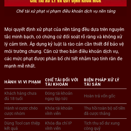
Chế tài xử phạt vi phạm điều khoản dịch vụ nền tảng
Mọi quyết định xử phạt của nền tảng đều dựa trên nguyên
tắc minh bạch, có chứng cứ đối soát rõ ràng và không xử
lý cảm tính. Áp dụng kỷ luật là rào cản cần thiết để bảo vệ
môi trường chung. Căn cứ theo bản điều khoản dịch vụ,
các mức phạt được phân bổ chi tiết nhằm tạo tính răn đe
mạnh mẽ nhất.
CHẾ TÀI ĐỐI VỚI
BIỆN PHÁP XỬ LÝ
HÀNH VI VI PHẠM
TÀI KHOẢN
TÀI SẢN
Khách hàng chưa
Đóng tài khoản
Hoàn trả vốn gốc
đủ 18 tuổi
ngay lập tức
Hành vi cược chéo
Khóa tài khoản
Thu hồi toàn bộ số tiền
cược nhóm
vĩnh viễn
đã cược thắng
Dùng Tool can thiệp
Khóa địa chỉ IP
Tịch thu số dư xung
kết quả
vĩnh viễn
công quỹ