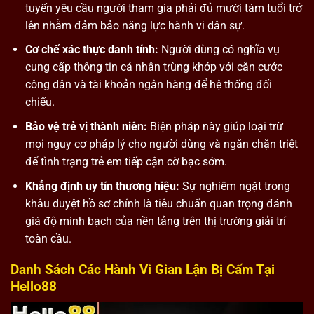
tuyến yêu cầu người tham gia phải đủ mười tám tuổi trở
lên nhằm đảm bảo năng lực hành vi dân sự.
Cơ chế xác thực danh tính:
Người dùng có nghĩa vụ
cung cấp thông tin cá nhân trùng khớp với căn cước
công dân và tài khoản ngân hàng để hệ thống đối
chiếu.
Bảo vệ trẻ vị thành niên:
Biện pháp này giúp loại trừ
mọi nguy cơ pháp lý cho người dùng và ngăn chặn triệt
để tình trạng trẻ em tiếp cận cờ bạc sớm.
Khẳng định uy tín thương hiệu:
Sự nghiêm ngặt trong
khâu duyệt hồ sơ chính là tiêu chuẩn quan trọng đánh
giá độ minh bạch của nền tảng trên thị trường giải trí
toàn cầu.
Danh Sách Các Hành Vi Gian Lận Bị Cấm Tại
Hello88