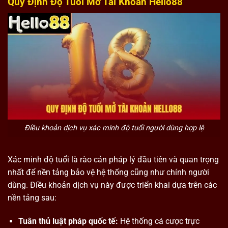
Quy Định Độ Tuổi Mở Tài Khoản Hello88
Điều khoản dịch vụ xác minh độ tuổi người dùng hợp lệ
Xác minh độ tuổi là rào cản pháp lý đầu tiên và quan trọng
nhất để nền tảng bảo vệ hệ thống cũng như chính người
dùng. Điều khoản dịch vụ này được triển khai dựa trên các
nền tảng sau:
Tuân thủ luật pháp quốc tế:
Hệ thống cá cược trực