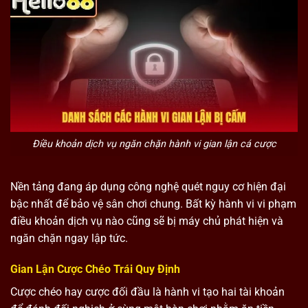
Điều khoản dịch vụ ngăn chặn hành vi gian lận cá cược
Nền tảng đang áp dụng công nghệ quét nguy cơ hiện đại
bậc nhất để bảo vệ sân chơi chung. Bất kỳ hành vi vi phạm
điều khoản dịch vụ nào cũng sẽ bị máy chủ phát hiện và
ngăn chặn ngay lập tức.
Gian Lận Cược Chéo Trái Quy Định
Cược chéo hay cược đối đầu là hành vi tạo hai tài khoản