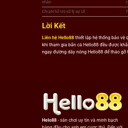
nhân
Chi phí hỗ trợ xử lý sự cố
T
Lời Kết
Liên hệ Hello88
thiết lập hệ thống bảo vệ 
khi tham gia bắn cá Hello88 đều được khắc 
ngay đường dây nóng Hello88 để tháo gỡ tri
Helo88
- sân chơi uy tín và minh bạch
hàng đầu cho anh em cược thủ. Đến với