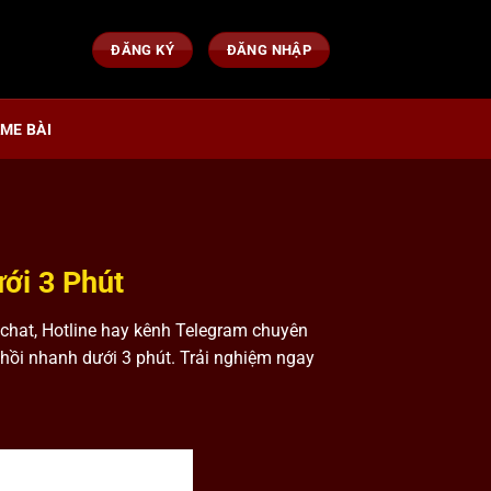
ĐĂNG KÝ
ĐĂNG NHẬP
ME BÀI
ới 3 Phút
vechat, Hotline hay kênh Telegram chuyên
n hồi nhanh dưới 3 phút. Trải nghiệm ngay