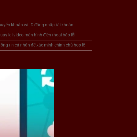
chuyển khoản và ID đăng nhập tài khoản
ay lại video màn hình điện thoại báo lỗi
ông tin cá nhân để xác minh chính chủ hợp lệ