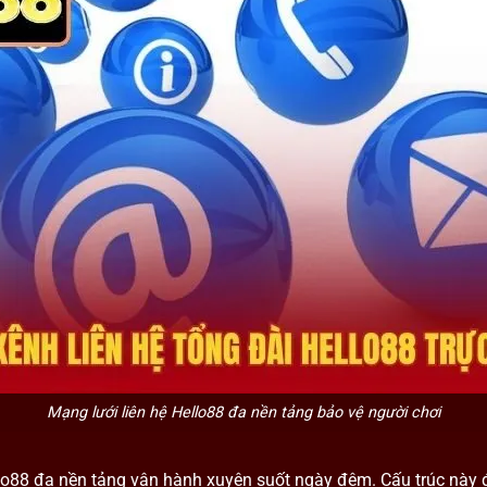
Mạng lưới liên hệ Hello88 đa nền tảng bảo vệ người chơi
llo88 đa nền tảng vận hành xuyên suốt ngày đêm. Cấu trúc này 