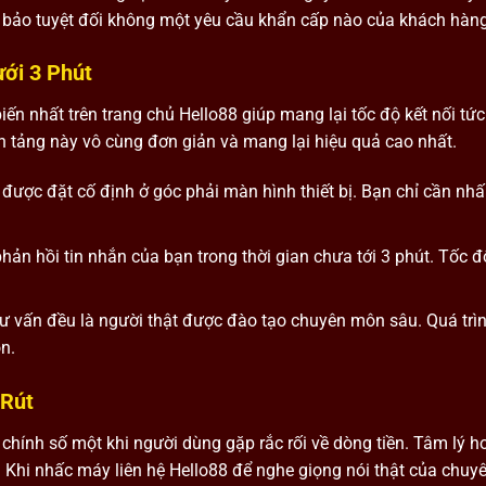
 bảo tuyệt đối không một yêu cầu khẩn cấp nào của khách hàng 
ới 3 Phút
iến nhất trên trang chủ Hello88 giúp mang lại tốc độ kết nối tứ
 tảng này vô cùng đơn giản và mang lại hiệu quả cao nhất.
 được đặt cố định ở góc phải màn hình thiết bị. Bạn chỉ cần nh
ản hồi tin nhắn của bạn trong thời gian chưa tới 3 phút. Tốc đ
 vấn đều là người thật được đào tạo chuyên môn sâu. Quá trình 
n.
 Rút
chính số một khi người dùng gặp rắc rối về dòng tiền. Tâm lý ho
ng. Khi nhấc máy liên hệ Hello88 để nghe giọng nói thật của chuy