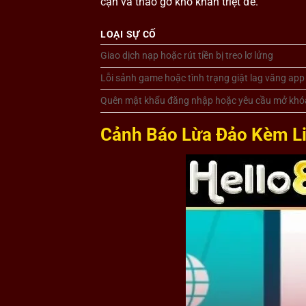
cận và tháo gỡ khó khăn triệt để.
LOẠI SỰ CỐ
Giao dịch nạp hoặc rút tiền bị treo lơ lửng
Lỗi sảnh game hoặc tình trạng giật lag văng app
Quên mật khẩu đăng nhập hoặc yêu cầu mở khó
Cảnh Báo Lừa Đảo Kèm Li