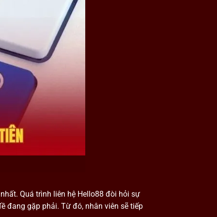
nhất. Quá trình liên hệ Hello88 đòi hỏi sự
ề đang gặp phải. Từ đó, nhân viên sẽ tiếp