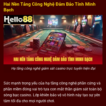
Hai Nền Tảng Công Nghệ Đảm Bảo Tính Minh
Bạch
Hạ tầng công nghệ giám sát casino trực tuyến hiện đại
Sức mạnh trọng yếu của hạ tầng công nghệ phần cứng và
phần mềm đóng vai trò tựa con mắt thần giám sát toàn bộ
sòng bạc casino. Lớp khiên bảo vệ vô hình này tạo sự yên
tâm tối đa cho mọi người chơi.