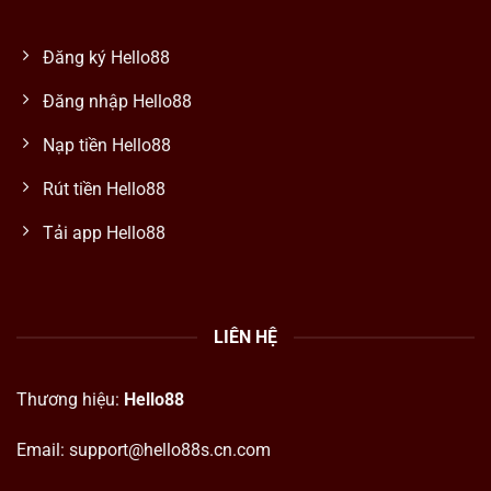
Đăng ký Hello88
Đăng nhập Hello88
Nạp tiền Hello88
Rút tiền Hello88
Tải app Hello88
LIÊN HỆ
Thương hiệu:
Hello88
Email:
support@hello88s.cn.com