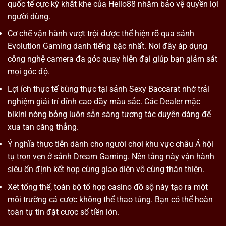
quốc tế cực kỳ khắt khe của Hello88 nhằm bảo vệ quyền lợi
người dùng.
Cơ chế vận hành vượt trội được thể hiện rõ qua sảnh
Evolution Gaming danh tiếng bậc nhất. Nơi đây áp dụng
công nghệ camera đa góc quay hiện đại giúp bạn giám sát
mọi góc độ.
Lợi ích thực tế bùng thực tại sảnh Sexy Baccarat nhờ trải
nghiệm giải trí đỉnh cao đầy màu sắc. Các Dealer mặc
bikini nóng bỏng luôn sẵn sàng tương tác duyên dáng để
xua tan căng thẳng.
Ý nghĩa thực tiễn dành cho người chơi khu vực châu Á hội
tụ trọn vẹn ở sảnh Dream Gaming. Nền tảng này vận hành
siêu ổn định kết hợp cùng giao diện vô cùng thân thiện.
Xét tổng thể, toàn bộ tổ hợp casino đồ sộ này tạo ra một
môi trường cá cược không thể thao túng. Bạn có thể hoàn
toàn tự tin đặt cược số tiền lớn.