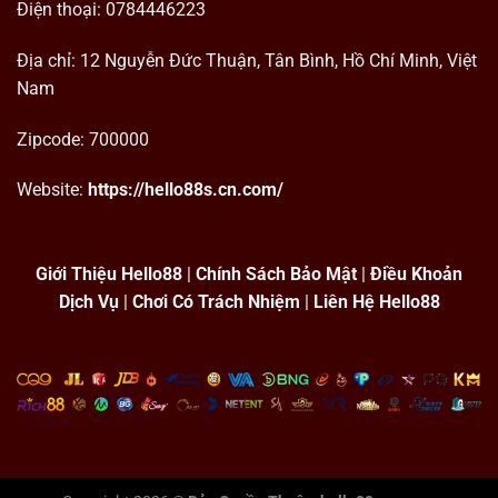
Điện thoại:
0784446223
Địa chỉ:
12 Nguyễn Đức Thuận, Tân Bình, Hồ Chí Minh, Việt
Nam
Zipcode: 700000
Website:
https://hello88s.cn.com/
Giới Thiệu Hello88
|
Chính Sách Bảo Mật
|
Điều Khoản
Dịch Vụ
|
Chơi Có Trách Nhiệm
|
Liên Hệ Hello88