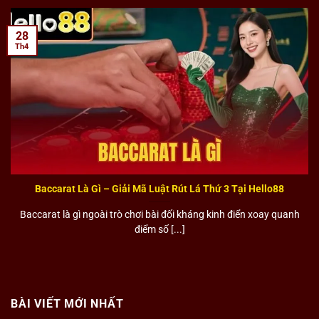
28
Th4
Baccarat Là Gì – Giải Mã Luật Rút Lá Thứ 3 Tại Hello88
Baccarat là gì ngoài trò chơi bài đối kháng kinh điển xoay quanh
điểm số [...]
BÀI VIẾT MỚI NHẤT