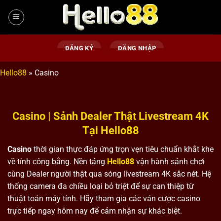
Bỏ
qua
nội
dung
ĐĂNG KÝ
ĐĂNG NHẬP
Hello88
»
Casino
Casino | Sảnh Dealer Thật Livestream 4K
Tại Hello88
Casino
thời gian thực đáp ứng trọn vẹn tiêu chuẩn khắt khe
về tính công bằng. Nền tảng
Hello88
vận hành sảnh chơi
cùng Dealer người thật qua sóng livestream 4K sắc nét. Hệ
thống camera đa chiều loại bỏ triệt để sự can thiệp từ
thuật toán máy tính. Hãy tham gia các ván cược casino
trực tiếp ngay hôm nay để cảm nhận sự khác biệt.