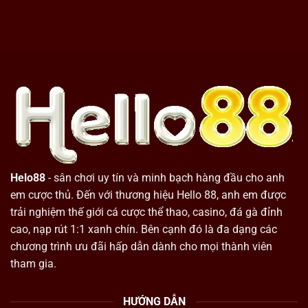
Helo88
- sân chơi uy tín và minh bạch hàng đầu cho anh
em cược thủ. Đến với thương hiệu Hello 88, anh em được
trải nghiệm thế giới cá cược thể thao, casino, đá gà đỉnh
cao, nạp rút 1:1 xanh chín. Bên cạnh đó là đa dạng các
chương trình ưu đãi hấp dẫn dành cho mọi thành viên
tham gia.
HƯỚNG DẪN