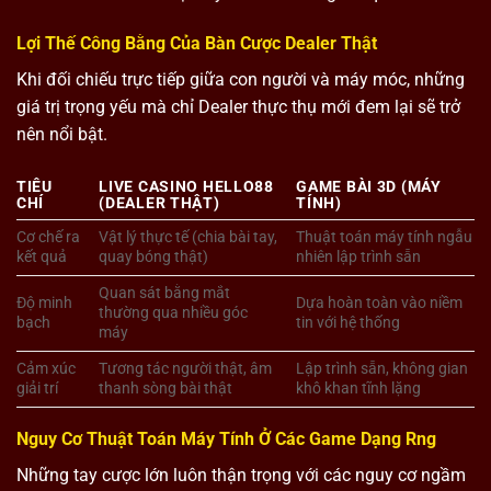
Lợi Thế Công Bằng Của Bàn Cược Dealer Thật
Khi đối chiếu trực tiếp giữa con người và máy móc, những
giá trị trọng yếu mà chỉ Dealer thực thụ mới đem lại sẽ trở
nên nổi bật.
TIÊU
LIVE CASINO HELLO88
GAME BÀI 3D (MÁY
CHÍ
(DEALER THẬT)
TÍNH)
Cơ chế ra
Vật lý thực tế (chia bài tay,
Thuật toán máy tính ngẫu
kết quả
quay bóng thật)
nhiên lập trình sẵn
Quan sát bằng mắt
Độ minh
Dựa hoàn toàn vào niềm
thường qua nhiều góc
bạch
tin với hệ thống
máy
Cảm xúc
Tương tác người thật, âm
Lập trình sẵn, không gian
giải trí
thanh sòng bài thật
khô khan tĩnh lặng
Nguy Cơ Thuật Toán Máy Tính Ở Các Game Dạng Rng
Những tay cược lớn luôn thận trọng với các nguy cơ ngầm