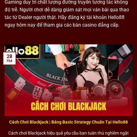
Gaming duy trì chất lượng đường truyền tương tác không
độ trễ. Người chơi dễ dàng giám sát mọi ván bài qua thao
tác từ Dealer người thật. Hãy đăng ký tài khoản Hello88
ngay hôm nay để tham gia các bàn casino đẳng cấp.
28
Th4
Cách Chơi Blackjack | Bảng Basic Strategy Chuẩn Tại Hello88
Cách chơi Blackjack hiệu quả yêu cầu bạn tuân thủ nghiêm ngặt