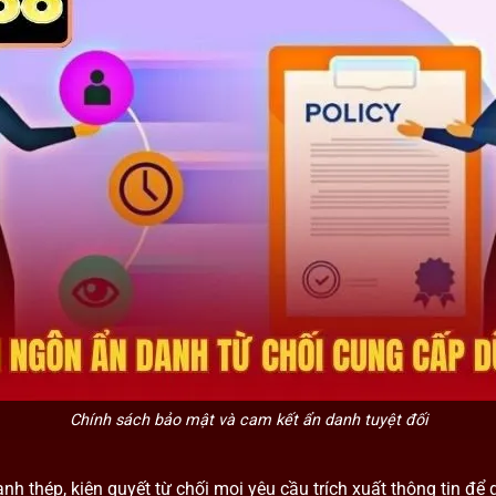
Chính sách bảo mật và cam kết ẩn danh tuyệt đối
 thép, kiên quyết từ chối mọi yêu cầu trích xuất thông tin để g