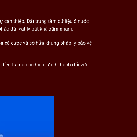
ự can thiệp. Đặt trung tâm dữ liệu ở nước
 pháo đài vật lý bất khả xâm phạm.
óa cá cược và sở hữu khung pháp lý bảo vệ
iều tra nào có hiệu lực thi hành đối với