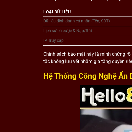
LOẠI DỮ LIỆU
Dữ liệu định danh cá nhân (Tên, SĐT)
Lịch sử cá cược & Nạp/Rút
IP Truy cập
Chính sách bảo mật này là minh chứng rõ 
tắc không lưu vết nhằm gia tăng quyền riên
Hệ Thống Công Nghệ Ẩn D