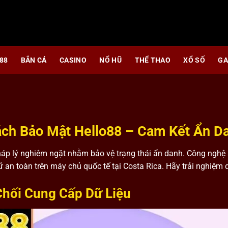
88
BẮN CÁ
CASINO
NỔ HŨ
THỂ THAO
XỔ SỐ
GA
ách Bảo Mật Hello88 – Cam Kết Ẩn D
háp lý nghiêm ngặt nhằm bảo vệ trạng thái ẩn danh. Công nghệ 
trữ an toàn trên máy chủ quốc tế tại Costa Rica. Hãy trải nghiệm
hối Cung Cấp Dữ Liệu