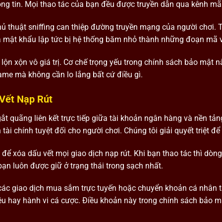
ng tin. Mọi thao tác của bạn đều được truyền dẫn qua kênh mã
hủ thuật sniffing can thiệp đường truyền mạng của người chơi. 
a mật khẩu lập tức bị hệ thống băm nhỏ thành những đoạn mã 
lộn xộn vô giá trị. Cơ chế trọng yếu trong chính sách bảo mật n
ame mà không cần lo lắng bất cứ điều gì.
Vết Nạp Rút
gắt quãng liên kết trực tiếp giữa tài khoản ngân hàng và nền tả
i chính tuyệt đối cho người chơi. Chúng tôi giải quyết triệt để
 để xóa dấu vết mọi giao dịch nạp rút. Khi bạn thao tác thì dòng
ạn luôn được giữ ở trạng thái trong sạch nhất.
à các giao dịch mua sắm trực tuyến hoặc chuyển khoản cá nhân 
ệu hay hành vi cá cược. Điều khoản này trong chính sách bảo m