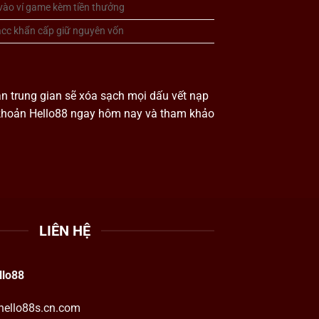
 vào ví game kèm tiền thưởng
acc khẩn cấp giữ nguyên vốn
án trung gian sẽ xóa sạch mọi dấu vết nạp
ài khoản Hello88 ngay hôm nay và tham khảo
LIÊN HỆ
llo88
hello88s.cn.com