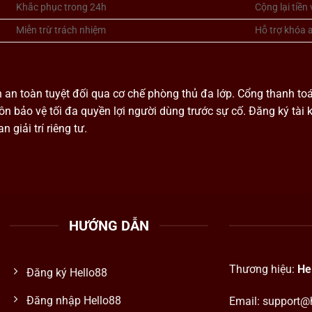
Khắc phục trong 24h
Cộng lại tiền
Miễn trừ trách nhiệm
Hỗ trợ khóa 
 an toàn tuyệt đối qua cơ chế phòng thủ đa lớp. Cổng thanh to
luôn bảo vệ tối đa quyền lợi người dùng trước sự cố. Đăng ký t
giải trí riêng tư.
HƯỚNG DẪN
Thương hiệu:
He
Đăng ký Hello88
Đăng nhập Hello88
Email:
support@