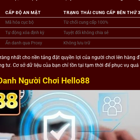
CẤP ĐỘ AN MẬT
TRẠNG THÁI CUNG CẤP BÊN THỨ 
Mã hóa cục bộ
Từ chối cung cấp 100%
Tự động xóa định kỳ
Tuyệt đối không chia sẻ
Ẩn danh qua Proxy
Không lưu trữ
ràng nhất cho nền tảng đặt quyền lợi của người chơi lên hàng
g tư. Cơ sở dữ liệu của bạn chỉ tồn tại tạm thời để phục vụ quá
anh Người Chơi Hello88